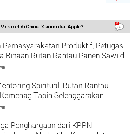
0
Meroket di China, Xiaomi dan Apple?
 Pemasyarakatan Produktif, Petugas
a Binaan Rutan Rantau Panen Sawi di
E
WIB
entoring Spiritual, Rutan Rantau
Kemenag Tapin Selenggarakan
 Tausyiah
WIB
iga Penghargaan dari KPPN