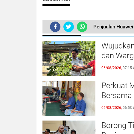
Penjualan Huawei 
BERITA TERKINI
Wujudkan
dan Warg
Lahan SA
06/08/2026,
07:15 
Perkuat M
Bersama 
Kegiatan
06/08/2026,
06:53 
Borong T