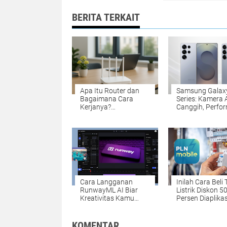
BERITA TERKAIT
Apa Itu Router dan
Samsung Galax
Bagaimana Cara
Series: Kamera 
Kerjanya?
Canggih, Perfo
Membongkar Otak
Tangguh, Desai
Utama Koneksi
Futuristik
Internet Anda
Cara Langganan
Inilah Cara Beli
RunwayML AI Biar
Listrik Diskon 5
Kreativitas Kamu
Persen Diaplika
Ngegas Maksimal!
Mobile
KOMENTAR