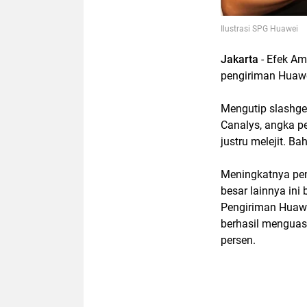
Ilustrasi SPG Huawei
Jakarta
- Efek Am
pengiriman Huawei
Mengutip slashge
Canalys, angka pe
justru melejit. 
Meningkatnya pen
besar lainnya ini 
Pengiriman Huaw
berhasil menguasa
persen.