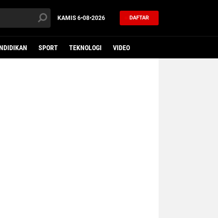
KAMIS
6•08•2026
DAFTAR
NDIDIKAN
SPORT
TEKNOLOGI
VIDEO