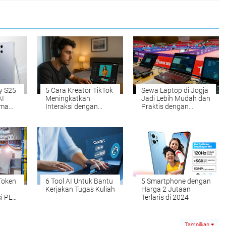
y S25
5 Cara Kreator TikTok
Sewa Laptop di Jogja
AI
Meningkatkan
Jadi Lebih Mudah dan
rma
Interaksi dengan
Praktis dengan
n
Cepat di Tahun 2025
BukaLaptop
 Token
6 Tool AI Untuk Bantu
5 Smartphone dengan
0
Kerjakan Tugas Kuliah
Harga 2 Jutaan
si PLN
Terlaris di 2024
Tampilkan