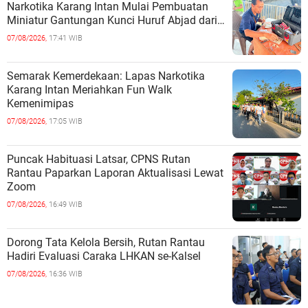
Narkotika Karang Intan Mulai Pembuatan
Miniatur Gantungan Kunci Huruf Abjad dari
Bambu
07/08/2026,
17:41 WIB
Semarak Kemerdekaan: Lapas Narkotika
Karang Intan Meriahkan Fun Walk
Kemenimipas
07/08/2026,
17:05 WIB
Puncak Habituasi Latsar, CPNS Rutan
Rantau Paparkan Laporan Aktualisasi Lewat
Zoom
07/08/2026,
16:49 WIB
Dorong Tata Kelola Bersih, Rutan Rantau
Hadiri Evaluasi Caraka LHKAN se-Kalsel
07/08/2026,
16:36 WIB