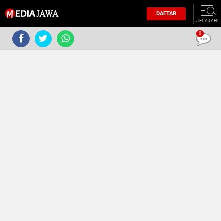
DAFTAR
JELAJAHI
0