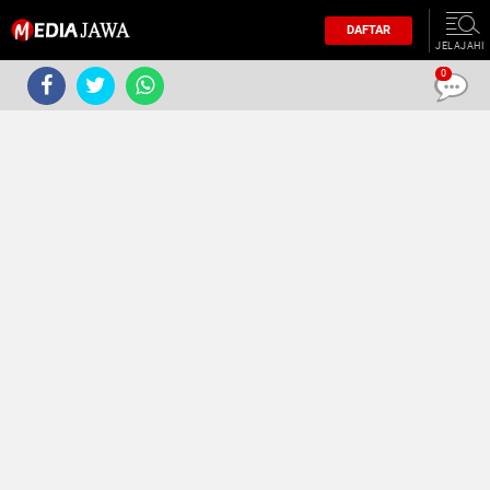
DAFTAR
JELAJAHI
0