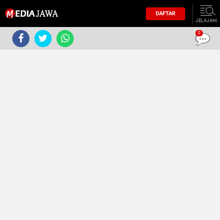
DAFTAR
JELAJAHI
0