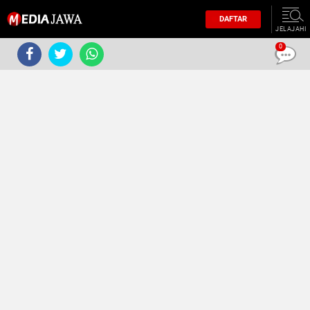
DAFTAR
JELAJAHI
0