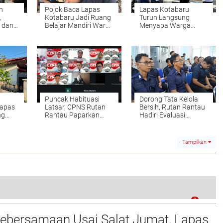
n
Pojok Baca Lapas
Lapas Kotabaru
,
Kotabaru Jadi Ruang
Turun Langsung
 dan
Belajar Mandiri Warga
Menyapa Warga
ru
Binaan
Lewat Pembagian
n
Paket Makanan
Jumat Berkah
Puncak Habituasi
Dorong Tata Kelola
Lapas
Latsar, CPNS Rutan
Bersih, Rutan Rantau
ng
Rantau Paparkan
Hadiri Evaluasi
n Fun
Laporan Aktualisasi
Caraka LHKAN se-
pas
Lewat Zoom
Kalsel
Tampilkan
0
i Berpartisipasi dalam Sosialisasi Anti Korupsi
Kebersamaan Usai Salat Jumat, Lapas