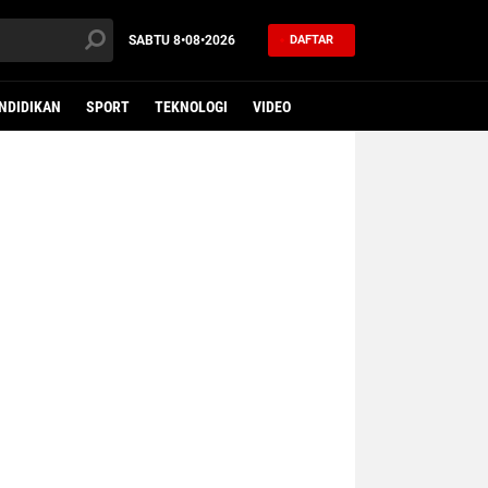
SABTU
8•08•2026
DAFTAR
NDIDIKAN
SPORT
TEKNOLOGI
VIDEO