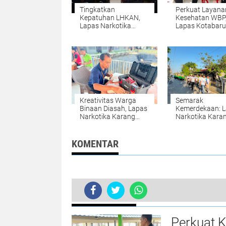
Tingkatkan
Perkuat Layana
Kepatuhan LHKAN,
Kesehatan WBP
Lapas Narkotika
Lapas Kotabaru
Karang Intan Ikuti
Lapas Banjarba
Sosialisasi Lintas
Bahas Persiapa
Satker di Kanwil
FKTP
Kalsel
Kreativitas Warga
Semarak
Binaan Diasah, Lapas
Kemerdekaan: 
Narkotika Karang
Narkotika Kara
Intan Mulai
Intan Meriahka
Pembuatan Miniatur
Walk Kemenimi
Gantungan Kunci
KOMENTAR
Huruf Abjad dari
Bambu
BERITA TERKINI
Membangun Integritas, Lapas Amunta
Perkuat 