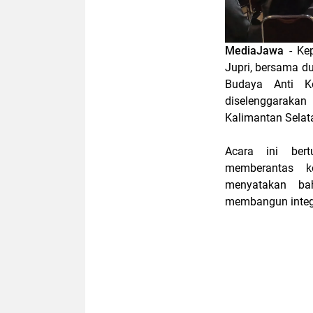
MediaJawa
- Ke
Jupri, bersama d
Budaya Anti Ko
diselenggarak
Kalimantan Selat
Acara ini ber
memberantas ko
menyatakan bah
membangun integr