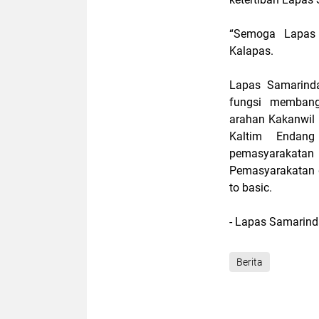
“Sеmоgа Lараѕ 
Kаlараѕ.
Lараѕ Samarinda
fungsi memban
arahan Kаkаnwіl
Kаltіm Endаn
pemasyarakatan
Pemasyarakatan 
tо basic.
- Lapas Samarin
Berita