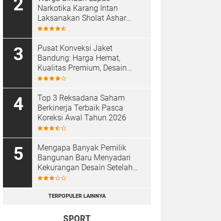
Narkotika Karang Intan
Laksanakan Sholat Ashar
Berjamaah di Masjid At-
Taubah
Pusat Konveksi Jaket
Bandung: Harga Hemat,
Kualitas Premium, Desain
Custom
Top 3 Reksadana Saham
Berkinerja Terbaik Pasca
Koreksi Awal Tahun 2026
Mengapa Banyak Pemilik
Bangunan Baru Menyadari
Kekurangan Desain Setelah
Proyek Selesai
TERPOPULER LAINNYA
SPORT