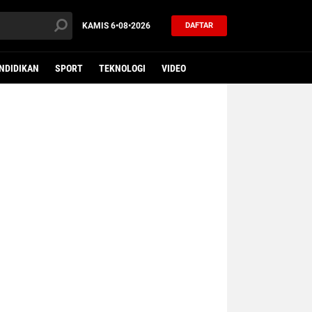
KAMIS
6•08•2026
DAFTAR
NDIDIKAN
SPORT
TEKNOLOGI
VIDEO