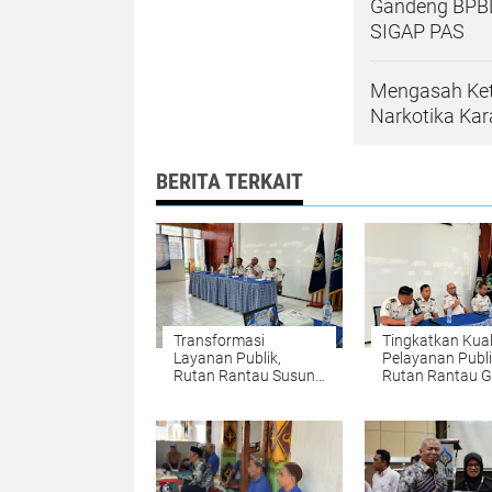
Gandeng BPBD
SIGAP PAS
Mengasah Kete
Narkotika Kar
BERITA TERKAIT
Transformasi
Tingkatkan Kual
Layanan Publik,
Pelayanan Publi
Rutan Rantau Susun
Rutan Rantau G
Desain dan SOP
Penguatan Tug
Website SIPUTRA
Fungsi