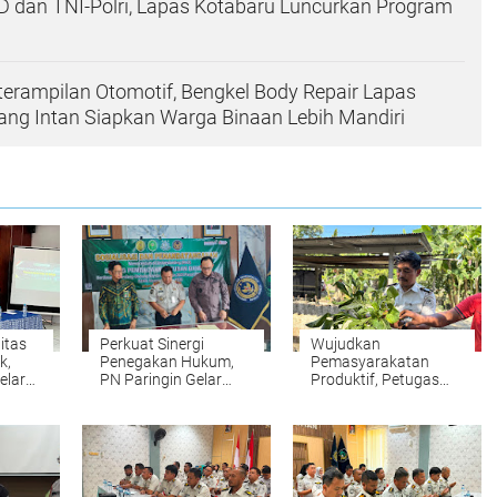
 dan TNI-Polri, Lapas Kotabaru Luncurkan Program
rampilan Otomotif, Bengkel Body Repair Lapas
ang Intan Siapkan Warga Binaan Lebih Mandiri
itas
Perkuat Sinergi
Wujudkan
k,
Penegakan Hukum,
Pemasyarakatan
elar
PN Paringin Gelar
Produktif, Petugas
as dan
Sosialisasi dan MoU di
dan Warga Binaan
Lapas Amuntai
Rutan Rantau Panen
Sawi di Lahan SAE