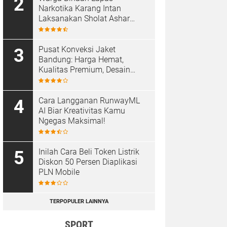
Narkotika Karang Intan
Laksanakan Sholat Ashar
Berjamaah di Masjid At-
Taubah
Pusat Konveksi Jaket
Bandung: Harga Hemat,
Kualitas Premium, Desain
Custom
Cara Langganan RunwayML
AI Biar Kreativitas Kamu
Ngegas Maksimal!
Inilah Cara Beli Token Listrik
Diskon 50 Persen Diaplikasi
PLN Mobile
TERPOPULER LAINNYA
SPORT