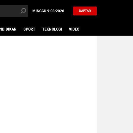
MINGGU
9•08•2026
DAFTAR
NDIDIKAN
SPORT
TEKNOLOGI
VIDEO