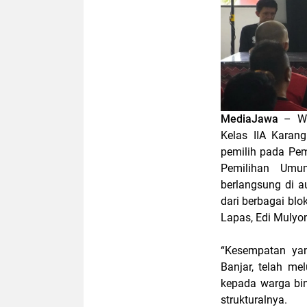
MediaJawa
– W
Kelas IIA Karang
pemilih pada Pem
Pemilihan Umu
berlangsung di a
dari berbagai bl
Lapas, Edi Mulyo
“Kesempatan ya
Banjar, telah m
kepada warga bin
strukturalnya.