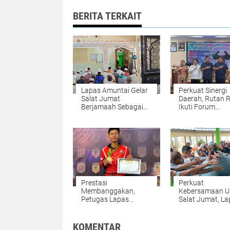
BERITA TERKAIT
Lapas Amuntai Gelar
Perkuat Sinergi
Salat Jumat
Daerah, Rutan 
Berjamaah Sebagai
Ikuti Forum
Sarana Pembinaan
Konsultasi Publi
Spiritual
Bappelitbang Ta
Prestasi
Perkuat
Membanggakan,
Kebersamaan U
Petugas Lapas
Salat Jumat, La
Narkotika Karang
Narkotika Kara
Intan Raih Medali
Intan Gelar Aksi
Emas KEJURDA
Jumat Berkah
KOMENTAR