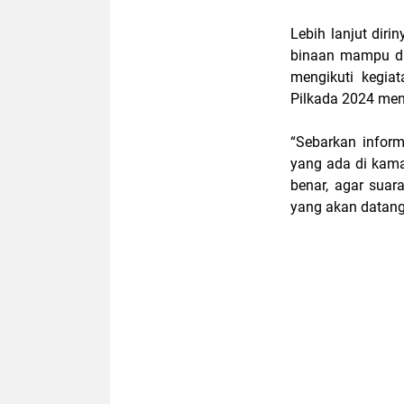
Lebih lanjut diri
binaan mampu di
mengikuti kegia
Pilkada 2024 me
“Sebarkan infor
yang ada di kama
benar, agar sua
yang akan datang,