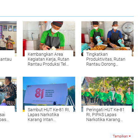
Kembangkan Area
Tingkatkan
Rantau
Kegiatan Kerja, Rutan
Produktivitas, Rutan
Rantau Produksi Telur
Rantau Dorong
k di
Asin RuRa
Produksi Keripik
pin
Singkong RuRa
Sambut HUT Ke-81 RI,
Peringati HUT Ke-81
sai
Lapas Narkotika
RI, PIPAS Lapas
pas
Karang Intan
Narkotika Karang
ng
Semarakkan
Intan Kompak Ikuti
Lingkungan dengan
Fun Walk
Semangat Merah
Tampilkan