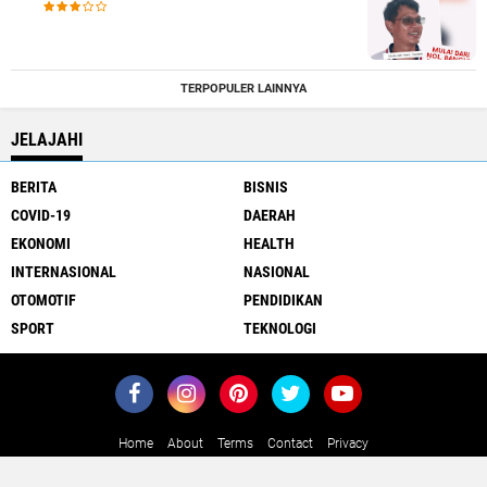
TERPOPULER LAINNYA
JELAJAHI
BERITA
BISNIS
COVID-19
DAERAH
EKONOMI
HEALTH
INTERNASIONAL
NASIONAL
OTOMOTIF
PENDIDIKAN
SPORT
TEKNOLOGI
Home
About
Terms
Contact
Privacy
Close
x
Copyright ©
2026 MediaJawa.com - Berita Terkini Seputar Jawa dan
Indonesia