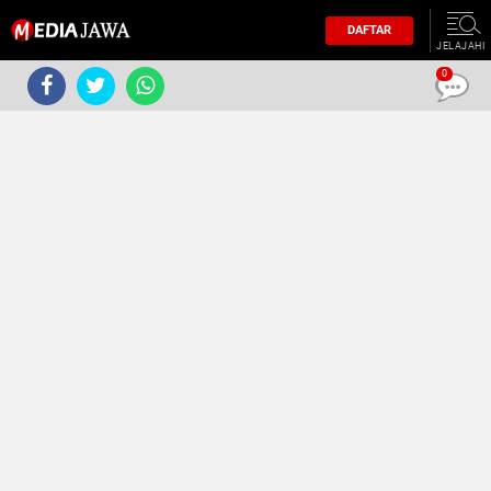
DAFTAR
JELAJAHI
0