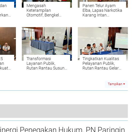
dan
Mengasah
Panen Telur Ayam
Keterampilan
Elba, Lapas Narkotika
rkan
Otomotif, Bengkel
Karang Intan
 PAS
Body Repair Lapas
Buktikan
Narkotika Karang
Keberhasilan
Intan Siapkan Warga
Pembinaan
Binaan Lebih Mandiri
25
Transformasi
Tingkatkan Kualitas
tan
Layanan Publik,
Pelayanan Publik,
rkuat
Rutan Rantau Susun
Rutan Rantau Gelar
Desain dan SOP
Penguatan Tugas dan
Website SIPUTRA
Fungsi
Tampilkan
Penuh Damai dan Suka Cita, Perayaan Natal Bersama Lapas Samarinda Pimpinan Hudi Ismono
Sinergi Penegakan Hukum, PN Paringin
0