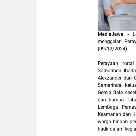
MediaJawa
- L
menggelar Pera
(09/12/2024).
Perayaan Natal
Samarinda. Ibada
Alexzander dari 
Samarinda, ketu
Gereja Bala Kesel
dan hamba Tuha
Lembaga Pemasy
Keamanan dan Ket
warga binaan pe
hadir dalam kegia