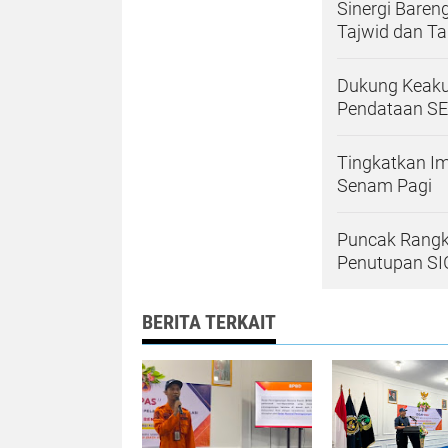
Sinergi Baren
Tajwid dan T
Dukung Keakur
Pendataan SE
Tingkatkan Im
Senam Pagi
Puncak Rangk
Penutupan S
BERITA TERKAIT