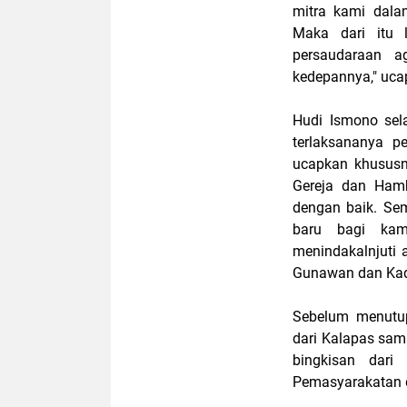
mitra kami dala
Maka dari itu 
persaudaraan a
kedepannya," uca
Hudi Ismono sel
terlaksananya p
ucapkan khususn
Gereja dan Hamb
dengan baik. Se
baru bagi kam
menindakalnjuti
Gunawan dan Kadi
Sebelum menutup
dari Kalapas sa
bingkisan dar
Pemasyarakatan 