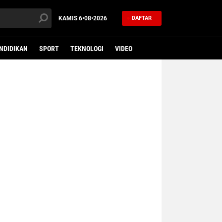
KAMIS
6•08•2026
DAFTAR
NDIDIKAN
SPORT
TEKNOLOGI
VIDEO