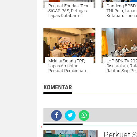
Perkuat Fondasi Teori
Gandeng BPBD 
SIGAP PAS, Petugas
TNI-Polri, Lapas
Lapas Kotabaru
Kotabaru Luncu
Terima Materi
Program SIGAP
Kebencanaan dari
BPBD
Melalui Sidang TPP,
LHP BPK TA 20
Lapas Amuntai
Diserahkan, Ru
Perkuat Pembinaan
Rantau Siap Pe
dan Pemenuhan Hak
Akuntabilitas
Warga Binaan
Keuangan
KOMENTAR
BERITA TERKINI
Perkuat 