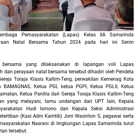
embaga Pemasyarakatan (Lapas) Kelas IIA Samarinda
yaan Natal Bersama Tahun 2024 pada hari ini Senin
 bersama yang dilaksanakan di lapangan voli Lapas
h dan perayaan natal bersama tersebut dihadiri oleh Pendeta
Gereja Toraja Klasis Kaltim-Teng, perwakilan Kemenag Kota
a BAMAGNAS, Ketua PGI, ketua PGPI, Ketua PGLII, Ketua
amatan, Ketua Panitia dari Gereja Toraja Klasis Kaltim-Teng
n yang melayani, tamu undangan dari UPT lain, Kepala
arakatan Hudi Ismono dan Kepala Seksi Administrasi
ertiban (Kasi Adm Kamtib) Joni Wasinton S, pegawai serta
masyarakatan Nasrani di lingkungan Lapas Samarinda turut
tan tersebut.