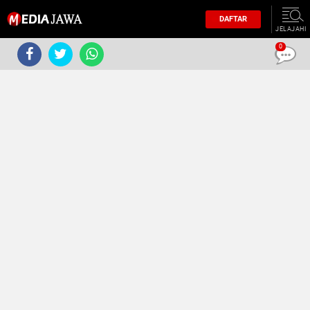
DAFTAR
JELAJAHI
0