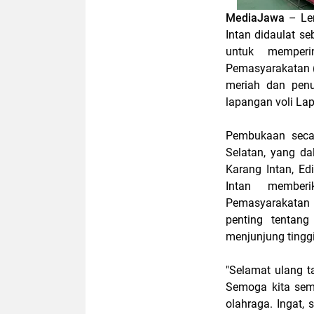
MediaJawa
– Le
Intan didaulat s
untuk memperi
Pemasyarakatan (
meriah dan penu
lapangan voli Lap
Pembukaan secar
Selatan, yang da
Karang Intan, E
Intan member
Pemasyarakatan 
penting tentang
menjunjung tinggi
"Selamat ulang 
Semoga kita sem
olahraga. Ingat,