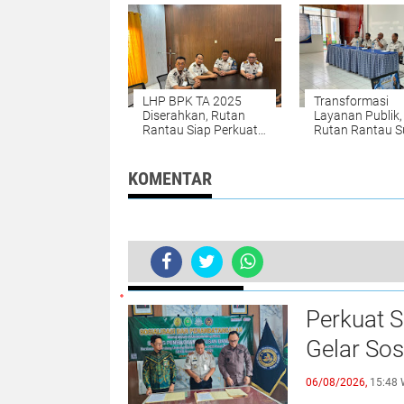
Intan Siapkan 
Binaan Lebih Ma
LHP BPK TA 2025
Transformasi
Diserahkan, Rutan
Layanan Publik,
Rantau Siap Perkuat
Rutan Rantau 
Akuntabilitas
Desain dan SOP
Keuangan
Website SIPUT
KOMENTAR
BERITA TERKINI
Perkuat 
Gelar Sos
06/08/2026,
15:48 