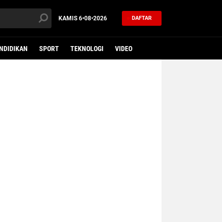
KAMIS
6•08•2026
DAFTAR
NDIDIKAN
SPORT
TEKNOLOGI
VIDEO