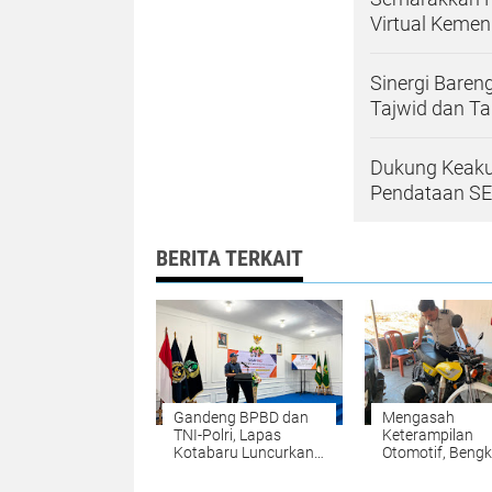
Virtual Keme
Sinergi Baren
Tajwid dan T
Dukung Keakur
Pendataan SE
BERITA TERKAIT
Gandeng BPBD dan
Mengasah
TNI-Polri, Lapas
Keterampilan
Kotabaru Luncurkan
Otomotif, Bengk
Program SIGAP PAS
Body Repair La
Narkotika Kara