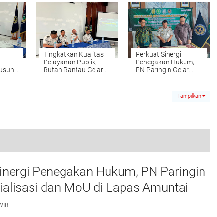
Warga
Pembinaan
ndiri
Tingkatkan Kualitas
Perkuat Sinergi
Pelayanan Publik,
Penegakan Hukum,
Susun
Rutan Rantau Gelar
PN Paringin Gelar
Penguatan Tugas dan
Sosialisasi dan MoU di
RA
Fungsi
Lapas Amuntai
Tampilkan
Meriahkan HUT ke-21 PIPAS Kalsel, Lapas Narkotika Karang Intan Jadi Tuan Rumah Pertandingan Voli
Sinergi Penegakan Hukum, PN Paringin
0
ialisasi dan MoU di Lapas Amuntai
WIB