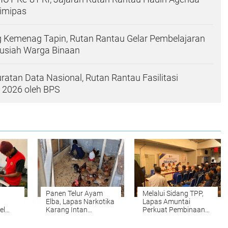
nimipas
g Kemenag Tapin, Rutan Rantau Gelar Pembelajaran
ausiah Warga Binaan
atan Data Nasional, Rutan Rantau Fasilitasi
 2026 oleh BPS
Panen Telur Ayam
Melalui Sidang TPP,
Elba, Lapas Narkotika
Lapas Amuntai
el
Karang Intan
Perkuat Pembinaan
pas
Buktikan
dan Pemenuhan Hak
ng
Keberhasilan
Warga Binaan