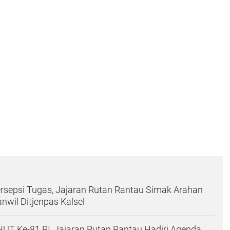
rsepsi Tugas, Jajaran Rutan Rantau Simak Arahan
nwil Ditjenpas Kalsel
T Ke-81 RI, Jajaran Rutan Rantau Hadiri Agenda