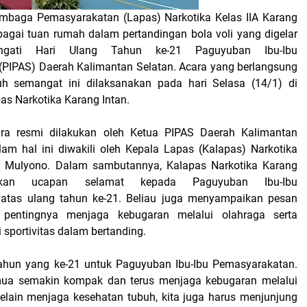
mbaga Pemasyarakatan (Lapas) Narkotika Kelas IIA Karang
ebagai tuan rumah dalam pertandingan bola voli yang digelar
ngati Hari Ulang Tahun ke-21 Paguyuban Ibu-Ibu
PIPAS) Daerah Kalimantan Selatan. Acara yang berlangsung
h semangat ini dilaksanakan pada hari Selasa (14/1) di
as Narkotika Karang Intan.
a resmi dilakukan oleh Ketua PIPAS Daerah Kalimantan
lam hal ini diwakili oleh Kepala Lapas (Kalapas) Narkotika
di Mulyono. Dalam sambutannya, Kalapas Narkotika Karang
ikan ucapan selamat kepada Paguyuban Ibu-Ibu
atas ulang tahun ke-21. Beliau juga menyampaikan pesan
 pentingnya menjaga kebugaran melalui olahraga serta
 sportivitas dalam bertanding.
tahun yang ke-21 untuk Paguyuban Ibu-Ibu Pemasyarakatan.
ua semakin kompak dan terus menjaga kebugaran melalui
 selain menjaga kesehatan tubuh, kita juga harus menjunjung