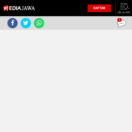
DAFTAR
JELAJAHI
0