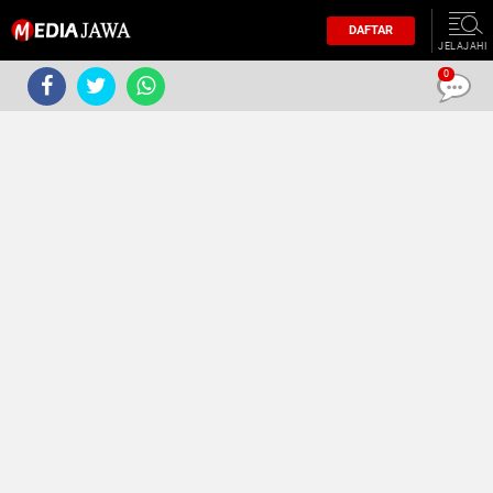
DAFTAR
JELAJAHI
0