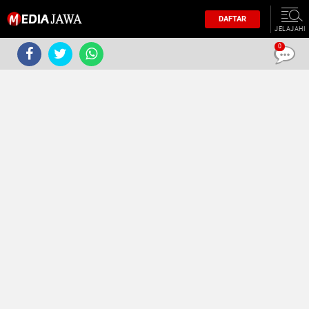
DAFTAR
JELAJAHI
0