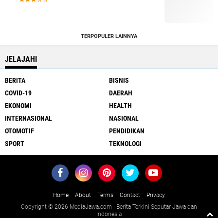
TERPOPULER LAINNYA
JELAJAHI
BERITA
BISNIS
COVID-19
DAERAH
EKONOMI
HEALTH
INTERNASIONAL
NASIONAL
OTOMOTIF
PENDIDIKAN
SPORT
TEKNOLOGI
Home
About
Terms
Contact
Privacy
Copyright ©
2026 MediaJawa.com - Berita Terkini Seputar Jawa dan
Indonesia