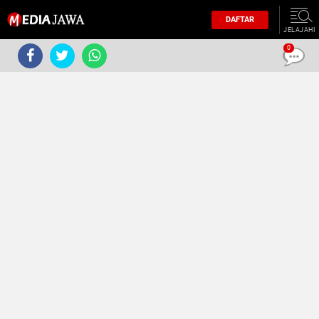
DAFTAR
JELAJAHI
0