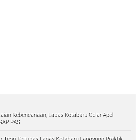
aian Kebencanaan, Lapas Kotabaru Gelar Apel
IGAP PAS
 Teori, Petugas Lapas Kotabaru Langsung Praktik