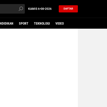
KAMIS
6•08•2026
DAFTAR
NDIDIKAN
SPORT
TEKNOLOGI
VIDEO