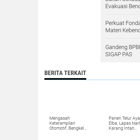
Evakuasi Be
Perkuat Fonda
Materi Keben
Gandeng BPBD
SIGAP PAS
BERITA TERKAIT
Mengasah
Panen Telur Ay
Keterampilan
Elba, Lapas Nar
Otomotif, Bengkel
Karang Intan
Body Repair Lapas
Buktikan
Narkotika Karang
Keberhasilan