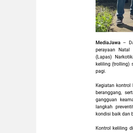
MediaJawa
– Da
perayaan Natal
(Lapas) Narkoti
keliling (trollin
pagi.
Kegiatan kontrol 
beranggang, ser
gangguan keama
langkah preven
kondisi baik dan 
Kontrol keliling