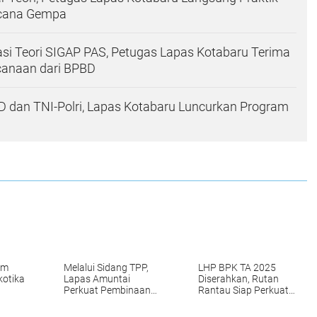
ncana Gempa
si Teori SIGAP PAS, Petugas Lapas Kotabaru Terima
canaan dari BPBD
 dan TNI-Polri, Lapas Kotabaru Luncurkan Program
am
Melalui Sidang TPP,
LHP BPK TA 2025
kotika
Lapas Amuntai
Diserahkan, Rutan
Perkuat Pembinaan
Rantau Siap Perkuat
dan Pemenuhan Hak
Akuntabilitas
Warga Binaan
Keuangan