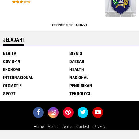
TERPOPULER LAINNYA
JELAJAHI
BERITA
BISNIS
COVID-19
DAERAH
EKONOMI
HEALTH
INTERNASIONAL
NASIONAL
OTOMOTIF
PENDIDIKAN
SPORT
TEKNOLOGI
Home
About
Terms
Contact
Privacy
Close
x
Copyright ©
2026 MediaJawa.com - Berita Terkini Seputar Jawa dan
Indonesia