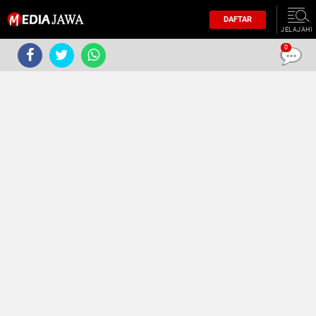
DAFTAR
JELAJAHI
0