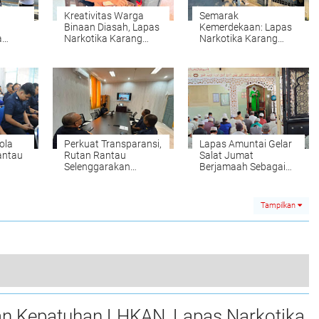
Kreativitas Warga
Semarak
g
Binaan Diasah, Lapas
Kemerdekaan: Lapas
a
Narkotika Karang
Narkotika Karang
an
Intan Mulai
Intan Meriahkan Fun
Pembuatan Miniatur
Walk Kemenimipas
Gantungan Kunci
Huruf Abjad dari
Bambu
ola
Perkuat Transparansi,
Lapas Amuntai Gelar
antau
Rutan Rantau
Salat Jumat
Selenggarakan
Berjamaah Sebagai
e-
Evaluasi LHKAN dan
Sarana Pembinaan
Konflik Kepentingan
Spiritual
Tampilkan
Lapas Narkotika Karang Intan Fasilitasi Proses Lapor Pembebasan Bersyarat 33 Warga Binaan
an Kepatuhan LHKAN, Lapas Narkotika
0