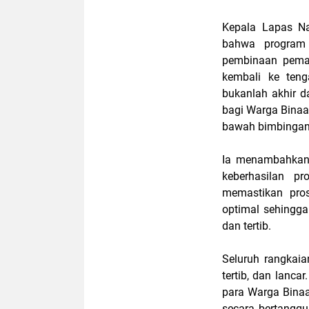
Kepala Lapas Na
bahwa program 
pembinaan pema
kembali ke teng
bukanlah akhir d
bagi Warga Binaa
bawah bimbingan 
Ia menambahkan 
keberhasilan p
memastikan pro
optimal sehingga
dan tertib.
Seluruh rangkai
tertib, dan lanca
para Warga Bina
secara bertanggun