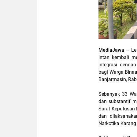
MediaJawa
– Le
Intan kembali m
integrasi denga
bagi Warga Binaa
Banjarmasin, Rab
Sebanyak 33 War
dan substantif m
Surat Keputusan P
dan dilaksanak
Narkotika Karang 