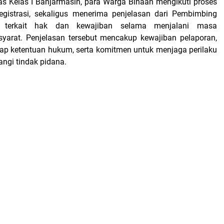
as Kelas I Banjarmasin, para Warga Binaan mengikuti proses
egistrasi, sekaligus menerima penjelasan dari Pembimbing
n terkait hak dan kewajiban selama menjalani masa
yarat. Penjelasan tersebut mencakup kewajiban pelaporan,
ap ketentuan hukum, serta komitmen untuk menjaga perilaku
ngi tindak pidana.