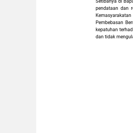
Setibanya di Bap
pendataan dan r
Kemasyarakata
Pembebasan Bers
kepatuhan terhad
dan tidak mengula