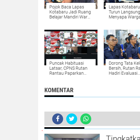
Pojok Baca Lapas
Lapas Kotabaru
Kotabaru Jadi Ruang
Turun Langsun
Belajar Mandiri Warga
Menyapa Warg
Binaan
Lewat Pembagi
Paket Makanan
Jumat Berkah
Puncak Habituasi
Dorong Tata Kel
Latsar, CPNS Rutan
Bersih, Rutan R
Rantau Paparkan
Hadiri Evaluasi
Laporan Aktualisasi
Caraka LHKAN s
Lewat Zoom
Kalsel
KOMENTAR
BERITA TERKINI
Tingkatk