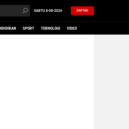
SABTU
8•08•2026
DAFTAR
NDIDIKAN
SPORT
TEKNOLOGI
VIDEO