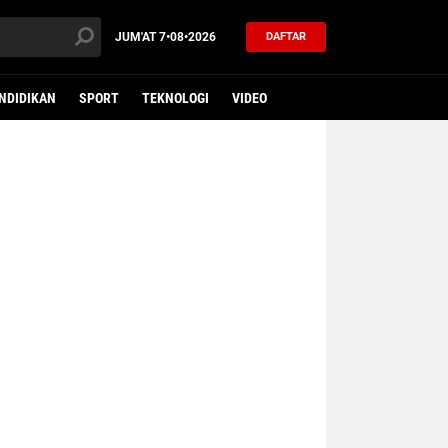
JUM'AT
7•08•2026
DAFTAR
NDIDIKAN
SPORT
TEKNOLOGI
VIDEO