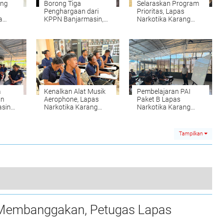
ing
Borong Tiga
Selaraskan Program
Penghargaan dari
Prioritas, Lapas
a
KPPN Banjarmasin,
Narkotika Karang
Lapas Narkotika
Intan Simak Arahan
Karang Intan
Strategis Kakanwil
iah
Buktikan Tata Kelola
Transparan
a
Kenalkan Alat Musik
Pembelajaran PAI
an
Aerophone, Lapas
Paket B Lapas
asin
Narkotika Karang
Narkotika Karang
Intan Buka Kelas Seni
Intan Ajak Warga
grasi
Budaya Paket C
Binaan Hadirkan Nilai
Kebaikan Salat
Tampilkan
Optimalkan Hak Integrasi, Lapas Kotabaru Simak Instruksi Dirjenpas Mengenai Ketertiban Administrasi
 Membanggakan, Petugas Lapas
0