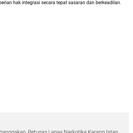
erian hak integrasi secara tepat sasaran dan berkeadilan.
banggakan, Petugas Lapas Narkotika Karang Intan