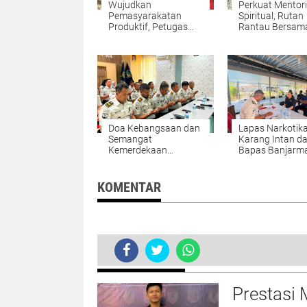
Wujudkan
Perkuat Mentor
Pemasyarakatan
Spiritual, Rutan
Produktif, Petugas
Rantau Bersam
dan Warga Binaan
Kemenag Tapin
Rutan Rantau Panen
Selenggarakan
Sawi di Lahan SAE
Kegiatan Tausy
Doa Kebangsaan dan
Lapas Narkotik
Semangat
Karang Intan d
Kemerdekaan
Bapas Banjarm
Menggema, Lapas
Kawal Proses
Narkotika Karang
Pengusulan Inte
Intan Teguhkan
Warga Binaan
KOMENTAR
Persatuan
BERITA TERKINI
Prestasi