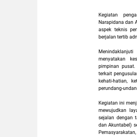
Kegiatan penga
Narapidana dan A
aspek teknis pe
berjalan tertib ad
Menindaklanjuti
menyatakan kes
pimpinan pusat.
terkait pengusul
kehati-hatian, k
perundang-undang
Kegiatan ini men
mewujudkan laya
sejalan dengan ta
dan Akuntabel) s
Pemasyarakatan,