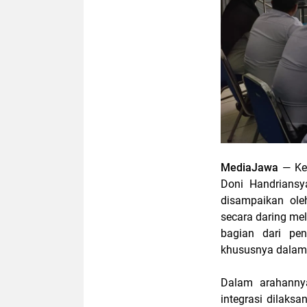
MediaJawa
— Ke
Doni Handriansy
disampaikan ole
secara daring mel
bagian dari pe
khususnya dalam 
Dalam arahanny
integrasi dilaks