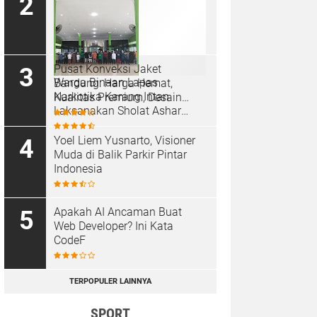
Pusat Konveksi Jaket
Warga Binaan Lapas
Bandung: Harga Hemat,
Narkotika Karang Intan
Kualitas Premium, Desain
Laksanakan Sholat Ashar
Custom
Berjamaah di Masjid At-
Taubah
Yoel Liem Yusnarto, Visioner
Muda di Balik Parkir Pintar
Indonesia
Apakah AI Ancaman Buat
Web Developer? Ini Kata
CodeF
TERPOPULER LAINNYA
SPORT