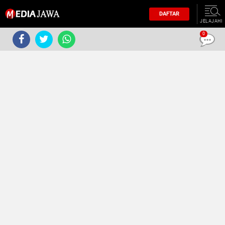
DAFTAR
JELAJAHI
0