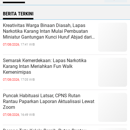
BERITA TERKINI
Kreativitas Warga Binaan Diasah, Lapas
Narkotika Karang Intan Mulai Pembuatan
Miniatur Gantungan Kunci Huruf Abjad dari
Bambu
07/08/2026,
17:41 WIB
Semarak Kemerdekaan: Lapas Narkotika
Karang Intan Meriahkan Fun Walk
Kemenimipas
07/08/2026,
17:05 WIB
Puncak Habituasi Latsar, CPNS Rutan
Rantau Paparkan Laporan Aktualisasi Lewat
Zoom
07/08/2026,
16:49 WIB