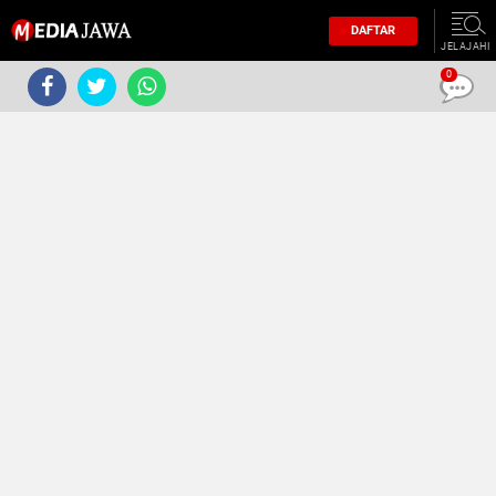
DAFTAR
JELAJAHI
0