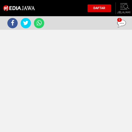
DAFTAR
JELAJAHI
0