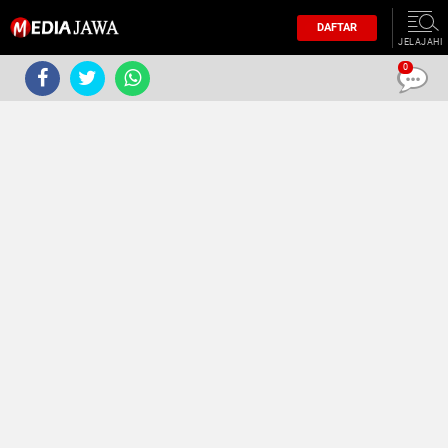
DAFTAR
JELAJAHI
0