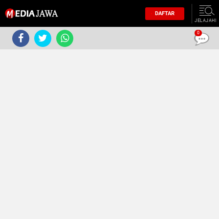
DAFTAR
JELAJAHI
0