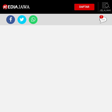
DAFTAR
JELAJAHI
0