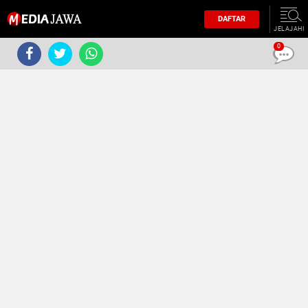
DAFTAR
JELAJAHI
0