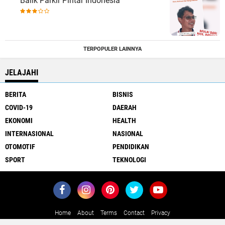
Balik Parkir Pintar Indonesia
TERPOPULER LAINNYA
JELAJAHI
BERITA
BISNIS
COVID-19
DAERAH
EKONOMI
HEALTH
INTERNASIONAL
NASIONAL
OTOMOTIF
PENDIDIKAN
SPORT
TEKNOLOGI
Home
About
Terms
Contact
Privacy
Close
x