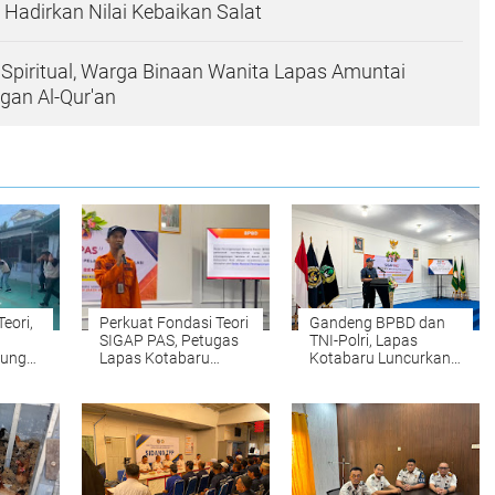
Hadirkan Nilai Kebaikan Salat
Spiritual, Warga Binaan Wanita Lapas Amuntai
gan Al-Qur'an
eori,
Perkuat Fondasi Teori
Gandeng BPBD dan
SIGAP PAS, Petugas
TNI-Polri, Lapas
sung
Lapas Kotabaru
Kotabaru Luncurkan
i
Terima Materi
Program SIGAP PAS
a
Kebencanaan dari
BPBD