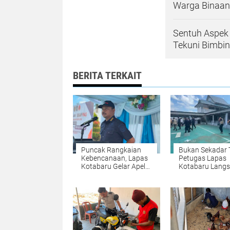
Warga Binaan 
Sentuh Aspek 
Tekuni Bimbin
BERITA TERKAIT
Puncak Rangkaian
Bukan Sekadar T
Kebencanaan, Lapas
Petugas Lapas
Kotabaru Gelar Apel
Kotabaru Lang
Penutupan SIGAP
Praktik Evakuas
PAS
Bencana Gemp