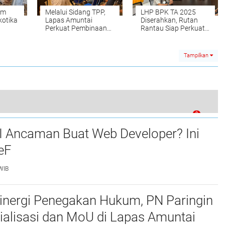
am
Melalui Sidang TPP,
LHP BPK TA 2025
kotika
Lapas Amuntai
Diserahkan, Rutan
Perkuat Pembinaan
Rantau Siap Perkuat
dan Pemenuhan Hak
Akuntabilitas
Warga Binaan
Keuangan
Tampilkan
0
ru Lakukan Pengecekan di Titik-Titik Rawan
I Ancaman Buat Web Developer? Ini
eF
WIB
Sinergi Penegakan Hukum, PN Paringin
ialisasi dan MoU di Lapas Amuntai