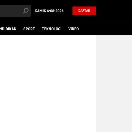
KAMIS
6•08•2026
DAFTAR
NDIDIKAN
SPORT
TEKNOLOGI
VIDEO