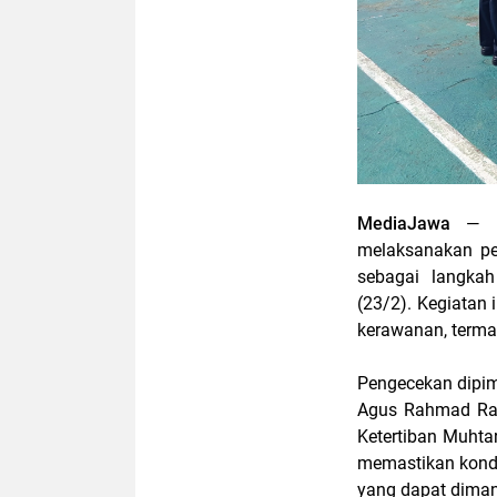
MediaJawa
— L
melaksanakan pe
sebagai langkah
(23/2). Kegiatan
kerawanan, term
Pengecekan dipi
Agus Rahmad Ram
Ketertiban Muhtar
memastikan kondis
yang dapat diman