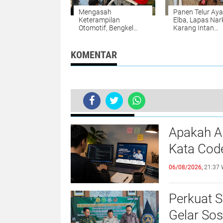
Mengasah
Panen Telur Ay
Keterampilan
Elba, Lapas Nar
Otomotif, Bengkel
Karang Intan
Body Repair Lapas
Buktikan
Narkotika Karang
Keberhasilan
Intan Siapkan Warga
Pembinaan
KOMENTAR
Binaan Lebih Mandiri
BERITA TERKINI
Perkuat Deteksi Dini, Lapas Kotaba
Apakah A
Kata Cod
06/08/2026,
21:37 
Perkuat 
Gelar Sos