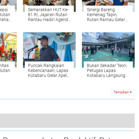
epsi
Semarakkan HUT Ke-
Sinergi Bareng
Rutan
81 RI, Jajaran Rutan
Kemenag Tapin,
Arahan
Rantau Hadiri Agenda
Rutan Rantau Gelar
wil
Virtual Kemenimipas
Pembelajaran Tajwid
dan Tausiah Warga
Binaan
nitas
Puncak Rangkaian
Bukan Sekadar Teori,
Rutan
Kebencanaan, Lapas
Petugas Lapas
Kotabaru Gelar Apel
Kotabaru Langsung
 Pagi
Penutupan SIGAP
Praktik Evakuasi
PAS
Bencana Gempa
Tampilkan
Panen 100 Ikat Selada Hidroponik, Lapas Kotabaru Dukung Kemandirian Pangan Warga Binaan
0