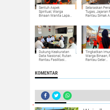
Sentuh Aspek
Selaraskan Pers
Spiritual, Warga
Tugas, Jajaran 
Binaan Wanita Lapas
Rantau Simak 
Amuntai Tekuni
Strategis Kakan
Bimbingan Al-Qur'an
Ditjenpas Kalsel
Dukung Keakuratan
Tingkatkan Imu
Data Nasional, Rutan
Warga Binaan, 
Rantau Fasilitasi
Rantau Gelar
Pendataan SE 2026
Olahraga Senam
oleh BPS
KOMENTAR
BERITA TERKINI