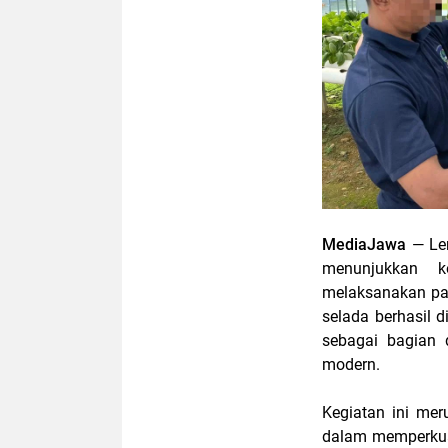
MediaJawa
— Le
menunjukkan k
melaksanakan pan
selada berhasil 
sebagai bagian 
modern.
Kegiatan ini me
dalam memperkua