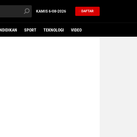
KAMIS
6•08•2026
DAFTAR
NDIDIKAN
SPORT
TEKNOLOGI
VIDEO