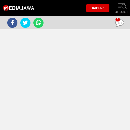
DAFTAR
JELAJAHI
0