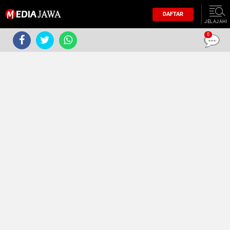
DAFTAR
JELAJAHI
0