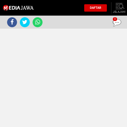
DAFTAR
JELAJAHI
0