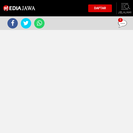
DAFTAR
JELAJAHI
0