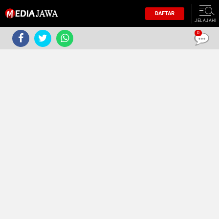
DAFTAR
JELAJAHI
0