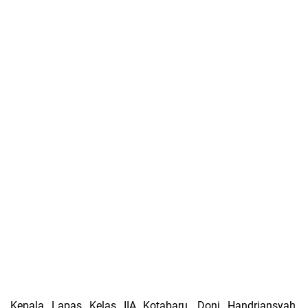
Kepala Lapas Kelas IIA Kotabaru, Doni Handriansyah,