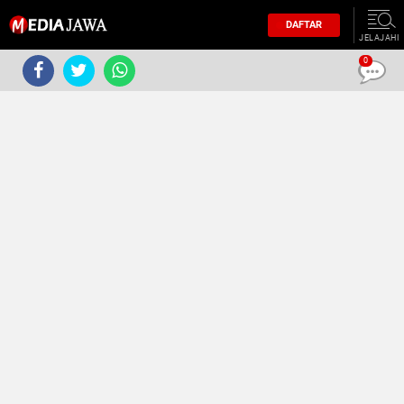
DAFTAR
JELAJAHI
0