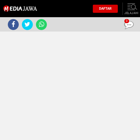
DAFTAR
JELAJAHI
0