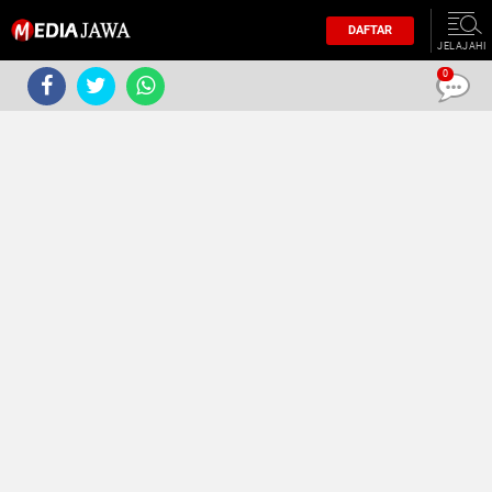
DAFTAR
JELAJAHI
0