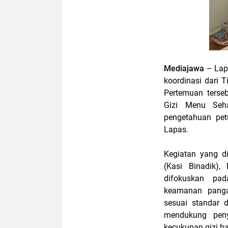
Mediajawa
– Lap
koordinasi dari 
Pertemuan terse
Gizi Menu Seha
pengetahuan pet
Lapas.
Kegiatan yang d
(Kasi Binadik)
difokuskan pa
keamanan pangan
sesuai standar d
mendukung pen
kecukupan gizi b