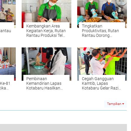
Kembangkan Area
Tingkatkan
Rantau
Kegiatan Kerja, Rutan
Produktivitas, Rutan
Rantau Produksi Telur
Rantau Dorong
k di
Asin RuRa
Produksi Keripik
pin
Singkong RuRa
Pembinaan
Cegah Gangguan
 Ke-81
Kemandirian Lapas
Kamtib, Lapas
tika
Kotabaru Hasilkan
Kotabaru Gelar Razia
ap
Kripsus La-New City
Insidentil Blok Hunian
Berkualitas
isi
Tampilkan