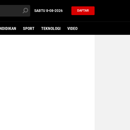
SABTU
8•08•2026
DAFTAR
NDIDIKAN
SPORT
TEKNOLOGI
VIDEO