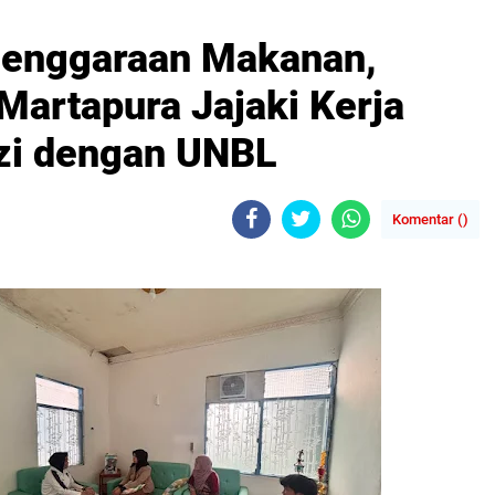
lenggaraan Makanan,
artapura Jajaki Kerja
zi dengan UNBL
Komentar (
)