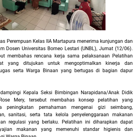
as Perempuan Kelas IIA Martapura menerima kunjungan dan
Tim Dosen Universitas Borneo Lestari (UNBL), Jumat (12/06).
but membahas rencana kerja sama pelaksanaan Pelatihan
t yang ditujukan untuk mengoptimalkan kinerja dan
ugas serta Warga Binaan yang bertugas di bagian dapur
idampingi Kepala Seksi Bimbingan Narapidana/Anak Didik
, Rose Mery, tersebut membahas konsep pelatihan yang
da peningkatan pemahaman mengenai gizi seimbang,
, sanitasi, serta tata kelola penyelenggaraan makanan
an regulasi yang berlaku. Pelatihan ini diharapkan dapat
yajian makanan yang memenuhi standar higienis dan
agi Warga Binaan.