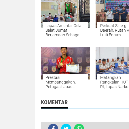
Lapas Amuntai Gelar
Perkuat Sinergi
Salat Jumat
Daerah, Rutan 
Berjamaah Sebagai
Ikuti Forum
Sarana Pembinaan
Konsultasi Publi
Spiritual
Bappelitbang Ta
Prestasi
Matangkan
Membanggakan,
Rangkaian HUT
Petugas Lapas
RI, Lapas Narko
Narkotika Karang
Karang Intan Si
Intan Raih Medali
Sukseskan
Emas KEJURDA
Penyerahan Rem
KOMENTAR
Karate se-Kota
Banjarbaru 2026