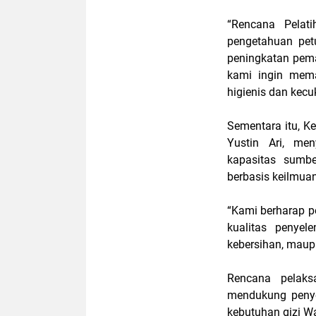
“Rencana Pelat
pengetahuan pet
peningkatan pem
kami ingin mema
higienis dan kecu
Sementara itu, Ke
Yustin Ari, me
kapasitas sumbe
berbasis keilmuan
“Kami berharap p
kualitas penye
kebersihan, maup
Rencana pelak
mendukung penye
kebutuhan gizi W