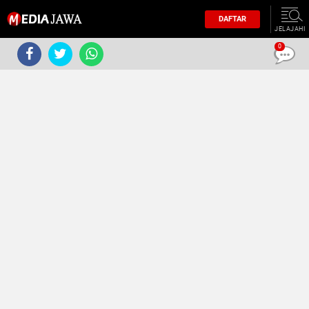
DAFTAR
JELAJAHI
0