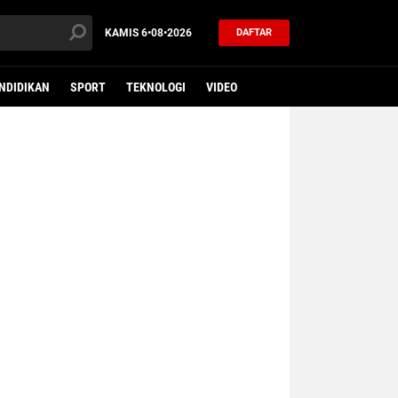
KAMIS
6•08•2026
DAFTAR
NDIDIKAN
SPORT
TEKNOLOGI
VIDEO