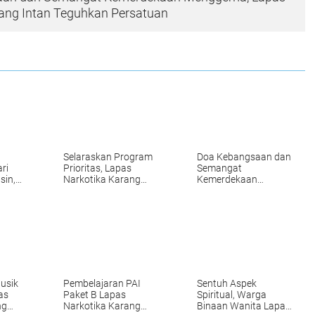
ang Intan Teguhkan Persatuan
Selaraskan Program
Doa Kebangsaan dan
ri
Prioritas, Lapas
Semangat
sin,
Narkotika Karang
Kemerdekaan
a
Intan Simak Arahan
Menggema, Lapas
Strategis Kakanwil
Narkotika Karang
elola
Intan Teguhkan
Persatuan
usik
Pembelajaran PAI
Sentuh Aspek
as
Paket B Lapas
Spiritual, Warga
ng
Narkotika Karang
Binaan Wanita Lapas