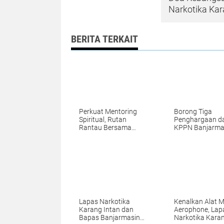
Narkotika Kar
BERITA TERKAIT
Perkuat Mentoring
Borong Tiga
Spiritual, Rutan
Penghargaan da
Rantau Bersama
KPPN Banjarma
Kemenag Tapin
Lapas Narkotik
Selenggarakan
Karang Intan
Kegiatan Tausyiah
Buktikan Tata K
Transparan
Lapas Narkotika
Kenalkan Alat M
Karang Intan dan
Aerophone, Lap
Bapas Banjarmasin
Narkotika Kara