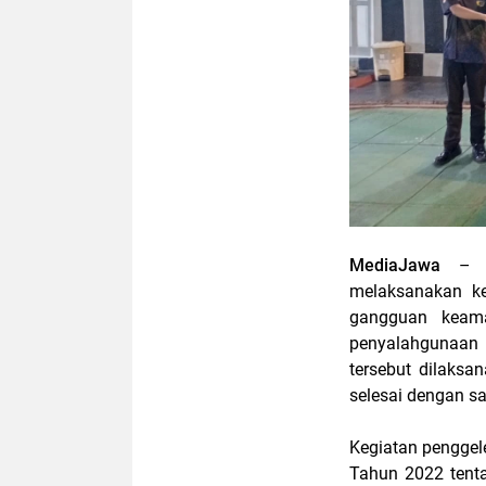
MediaJawa
– 
melaksanakan ke
gangguan keama
penyalahgunaan 
tersebut dilaks
selesai dengan s
Kegiatan pengge
Tahun 2022 ten