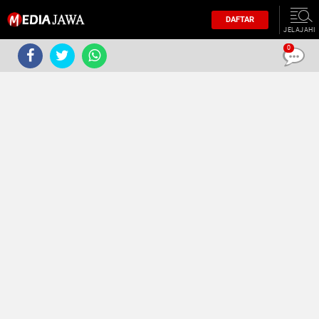
DAFTAR
JELAJAHI
0