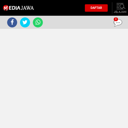
DAFTAR
JELAJAHI
0