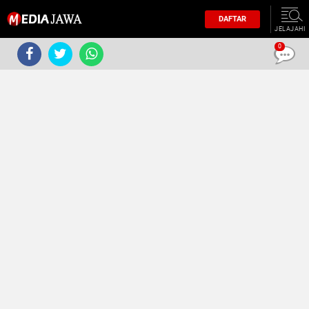
DAFTAR
JELAJAHI
0