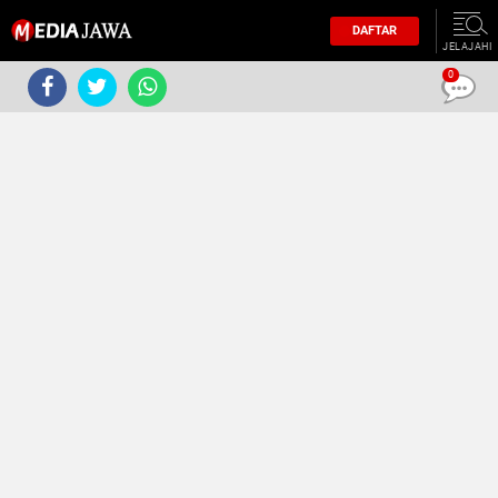
DAFTAR
JELAJAHI
0