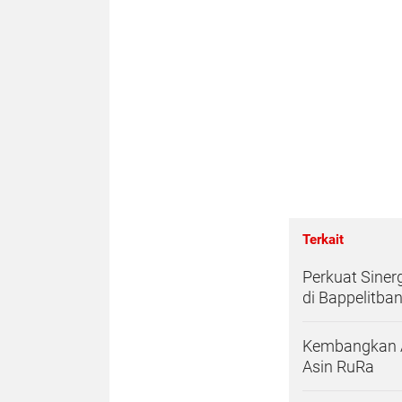
Terkait
Perkuat Siner
di Bappelitba
Kembangkan Ar
Asin RuRa