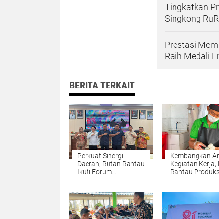
Tingkatkan Pr
Singkong RuR
Prestasi Mem
Raih Medali 
BERITA TERKAIT
Perkuat Sinergi
Kembangkan Ar
Daerah, Rutan Rantau
Kegiatan Kerja,
Ikuti Forum
Rantau Produksi
Konsultasi Publik di
Asin RuRa
Bappelitbang Tapin