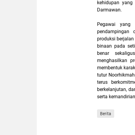
kehidupan yang 
Darmawan.
Pegawai yang 
pendampingan d
produksi berjala
binaan pada set
benar sekaligu
menghasilkan pr
membentuk karakte
tutur Noorhikmah
terus berkomit
berkelanjutan, d
serta kemandiria
Berita