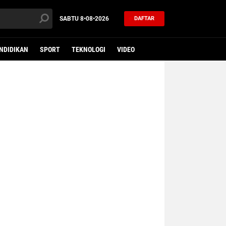
SABTU
8•08•2026
DAFTAR
NDIDIKAN
SPORT
TEKNOLOGI
VIDEO