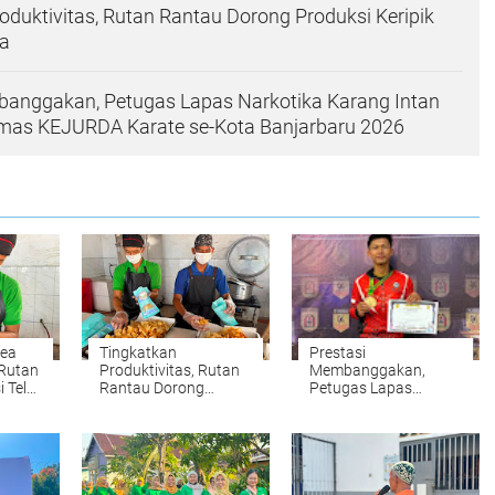
oduktivitas, Rutan Rantau Dorong Produksi Keripik
a
banggakan, Petugas Lapas Narkotika Karang Intan
Emas KEJURDA Karate se-Kota Banjarbaru 2026
ea
Tingkatkan
Prestasi
 Rutan
Produktivitas, Rutan
Membanggakan,
 Telur
Rantau Dorong
Petugas Lapas
Produksi Keripik
Narkotika Karang
Singkong RuRa
Intan Raih Medali
Emas KEJURDA
Karate se-Kota
Banjarbaru 2026