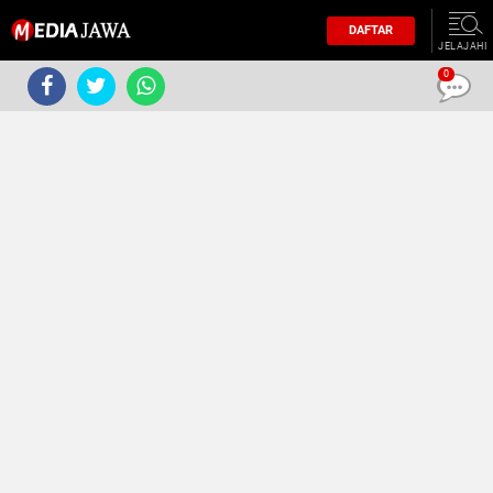
DAFTAR
JELAJAHI
0