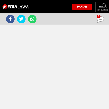
DAFTAR
JELAJAHI
0