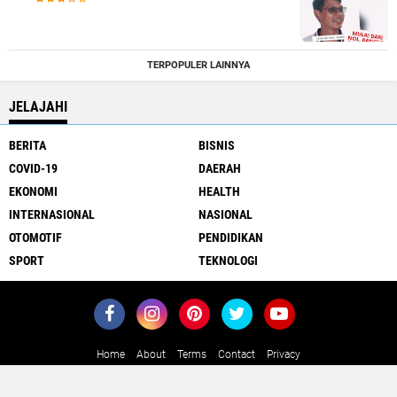
TERPOPULER LAINNYA
JELAJAHI
BERITA
BISNIS
COVID-19
DAERAH
EKONOMI
HEALTH
INTERNASIONAL
NASIONAL
OTOMOTIF
PENDIDIKAN
SPORT
TEKNOLOGI
Home
About
Terms
Contact
Privacy
Close
x
Copyright ©
2026 MediaJawa.com - Berita Terkini Seputar Jawa dan
Indonesia