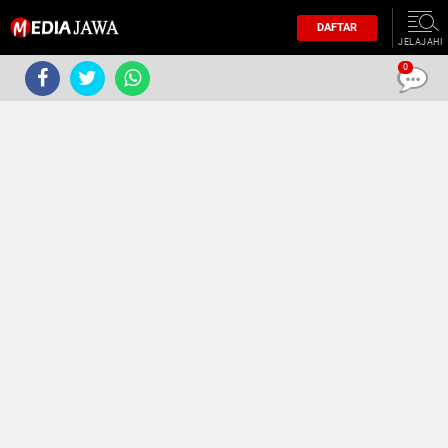
DAFTAR
JELAJAHI
0