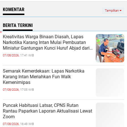
KOMENTAR
Tampilkan
BERITA TERKINI
Kreativitas Warga Binaan Diasah, Lapas
Narkotika Karang Intan Mulai Pembuatan
Miniatur Gantungan Kunci Huruf Abjad dari
Bambu
07/08/2026,
17:41 WIB
Semarak Kemerdekaan: Lapas Narkotika
Karang Intan Meriahkan Fun Walk
Kemenimipas
07/08/2026,
17:05 WIB
Puncak Habituasi Latsar, CPNS Rutan
Rantau Paparkan Laporan Aktualisasi Lewat
Zoom
07/08/2026,
16:49 WIB