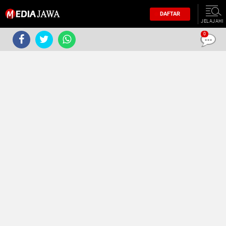
DAFTAR
JELAJAHI
0