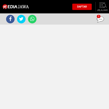
DAFTAR
JELAJAHI
0